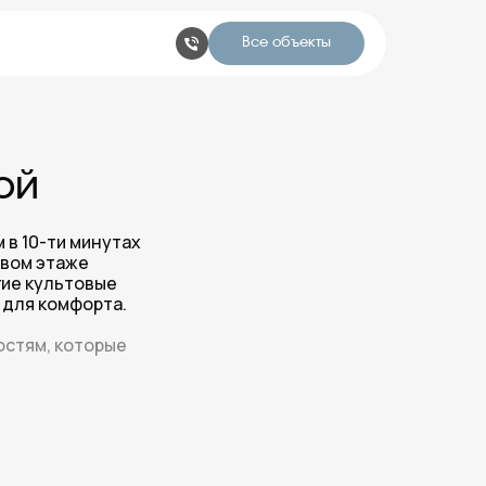
Все объекты
ой
в 10-ти минутах
рвом этаже
гие культовые
 для комфорта.
остям, которые