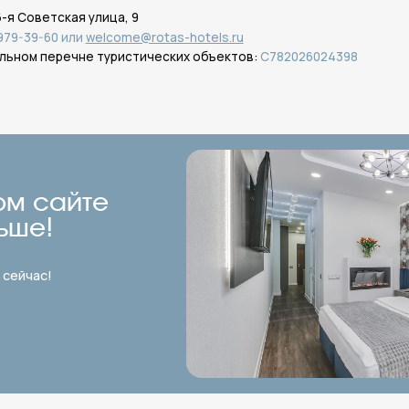
айте
!
!
ься?
Номер Стандарт
Площадь 12 кв.м, этаж 1, окна во двор