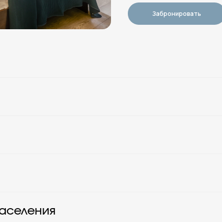
ют снова.
ились
заселения