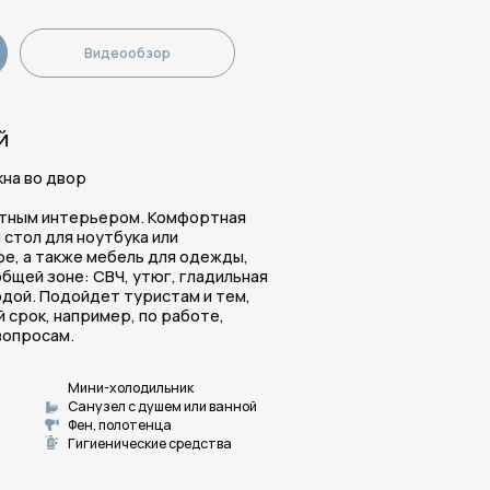
 туристам и тем,
р, по работе,
олодильник
л с душем или ванной
олотенца
ические средства
еообзор