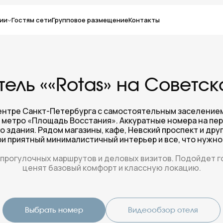
ии
Гостям сети
Групповое размещение
Контакты
тель ««Rotas» на Советск
ентре Санкт-Петербурга с самостоятельным заселением 
 метро «Площадь Восстания». Аккуратные номера на пе
о здания. Рядом магазины, кафе, Невский проспект и дру
ри приятный минималистичный интерьер и все, что нужно
прогулочных маршрутов и деловых визитов. Подойдет г
ценят базовый комфорт и классную локацию.
Выбрать номер
Видеообзор отеля