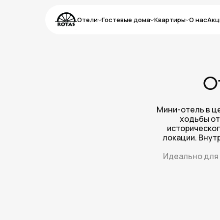
Отели
Гостевые дома
Квартиры
О нас
Акц
О
Мини-отель в ц
ходьбы от
историческог
локации. Внут
Идеально для 