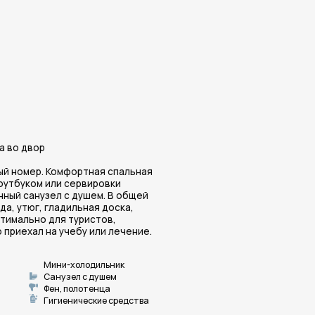
ортная спальная
ервировки
душем. В общей
льная доска,
уристов,
бу или лечение.
олодильник
л с душем
олотенца
ические средства
еообзор
ром. Комфортная
бука или
бель для одежды,
Ч, утюг, гладильная