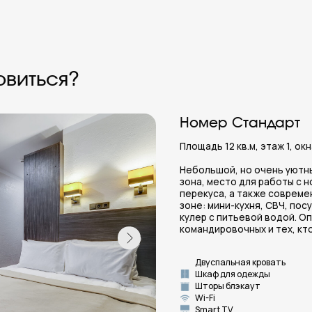
Небольшой, но очень уютный номер. Комф
зона, место для работы с ноутбуком или с
перекуса, а также современный санузел с 
зоне: мини-кухня, СВЧ, посуда, утюг, глади
кулер с питьевой водой. Оптимально для т
командировочных и тех, кто приехал на уче
Двуспальная кровать
Мини-х
Шкаф для одежды
Санузе
Шторы блэкаут
Фен, п
Wi-Fi
Гигиен
Smart TV
Забронировать
Вид
Номер Улучшенный
Площадь 18 кв.м., этаж 1, окна во двор
Просторный номер с приятным интерье
спальная зона, компактный стол для ноут
сервировки утреннего кофе, а также ме
багажа и личных вещей. В общей зоне: СВ