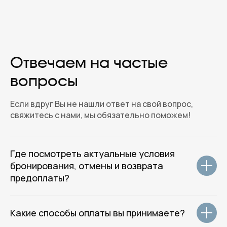
Отвечаем на частые
ROTAS HOTELS
вопросы
GROUP
Если вдруг Вы не нашли ответ на свой вопрос,
свяжитесь с нами, мы обязательно поможем!
( Центральный офис )
Где посмотреть актуальные условия
г. Санкт-Петербург, улица 7-я
бронирования, отмены и возврата
Красноармейская д.5, метро
предоплаты?
Технологический институт
( Email и телефон для общих вопросов )
Какие способы оплаты вы принимаете?
welcome@rotas-hotels.ru