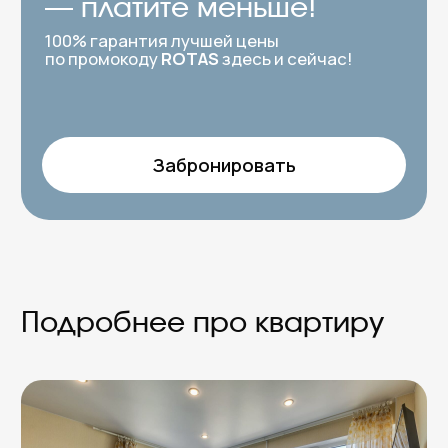
Московском проспекте,
224 (12 этаж)
Площадь 34 м², этаж 12, до 4х гостей (спальные
места 2+2)
Светлый, спокойный интерьер в нейтральных
оттенках, большие окна наполняют квартиру
естественным светом. В спальной зоне —
удобная двуспальная кровать, есть
раскладной диван для отдыха днем или
дополнительного размещения гостей. Кухня с
обеденным столом полностью оборудована
для приготовления любимой еды. Отличный
вариант для любой цели — от семейного
отдыха и поездки с друзьями до командировки
или романтического вечера.
Двуспальная кровать
Диван-кровать
Wi-Fi
ЖК-телевизор
Постельное белье, полотенца
Полностью оснащенная кухня
Утюг
СВЧ-печь, чайник
Санузел с ванной
Фен
Бойлер
Стиральная машина