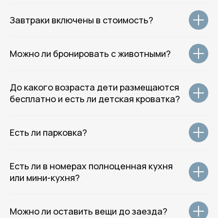
+7 (931) 979 - 39 - 60
Завтраки включены в стоимость?
( Навигация )
Можно ли бронировать с животными?
Главная
Отели
Гостевые дома
До какого возраста дети размещаются
Квартиры
бесплатно и есть ли детская кроватка?
О нас
Групповое размещение
Гостям отеля
Есть ли парковка?
Контакты
( Соц.сети )
Есть ли в номерах полноценная кухня
или мини-кухня?
Telegram
ВКонтакте
WhatsApp
Можно ли оставить вещи до заезда?
Месенджер MAX