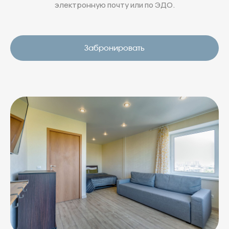
электронную почту или по ЭДО.
Забронировать
Адрес отеля:
Московский район,
Московский пр, 224 (12 этаж)
Бронирование и вопросы:
+7 (931) 979-39-60
или
welcome@rotas-hotels.ru