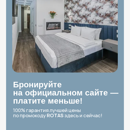
Начните с выбора
района — под ваши
цели и маршруты!
Все варианты размещения расположены
в пешей доступности от метро. Просто
выберите удобный район, чтобы быть
ближе к запланированным экскурсиям
или деловым локациям
Центральный район
Отели / гостевые дома