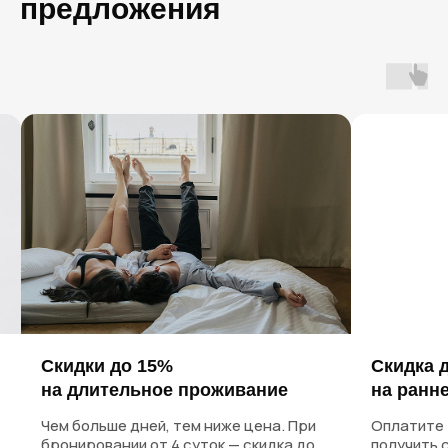
предложения
В Петербург приезжают
снова. И к нам — тоже!
Честные слова гостей, которые нам доверились
Скидки до 15%
Скидка 
на длительное проживание
на ранн
Чем больше дней, тем ниже цена. При
Оплатите 
бронировании от 4 суток — скидка до
получить с