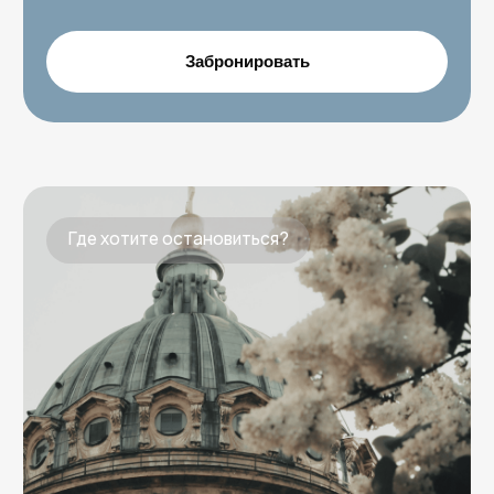
Московский вокзал: 5 – 17 мин. пешком
м. Площадь Восстания,
м. Технологический ин-т, м.
Чернышевская
До метро: 3 – 15 мин. пешком
Рядом: Эрмитаж, Дворцовая площадь,
Невский пр-т, Летний сад
Адмиралтейский район
Отели
Балтийский вокзал: 15 мин.пешком
м. Сенная, м. Адмиралтейская,
м.Технологический ин-т,
м.Фрунзенская
до метро: 5 – 10 мин. пешком
Рядом: Медный всадник,
Мариинский театр, Исаакиевский
собор
Московский район
Гостевые дома / квартиры