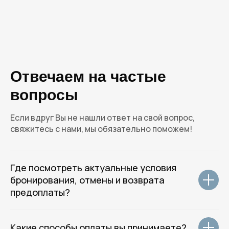
ROTAS HOTELS
GROUP
Отвечаем на частые
вопросы
( Центральный офис )
Если вдруг Вы не нашли ответ на свой вопрос,
г. Санкт-Петербург, улица 7-я
свяжитесь с нами, мы обязательно поможем!
Красноармейская д.5, метро
Технологический институт
Где посмотреть актуальные условия
( Email и телефон для общих вопросов )
бронирования, отмены и возврата
welcome@rotas-hotels.ru
предоплаты?
+7 (931) 979 - 39 - 60
Какие способы оплаты вы принимаете?
( Навигация )