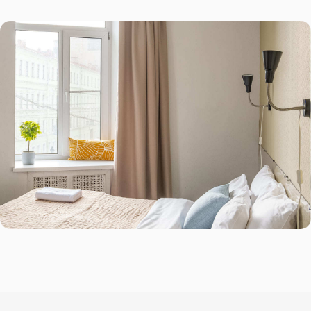
Бронируйте
на официальном сайте —
платите меньше!
100% гарантия лучшей цены
по промокоду
ROTAS
здесь и сейчас!
Забронировать