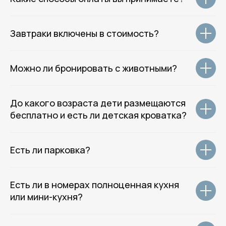
Главная
Отели
Завтраки включены в стоимость?
Гостевые дома
Квартиры
О нас
Можно ли бронировать с животными?
Групповое размещение
Гостям отеля
До какого возраста дети размещаются
Контакты
бесплатно и есть ли детская кроватка?
( Соц.сети )
Telegram
Есть ли парковка?
ВКонтакте
WhatsApp
Месенджер MAX
Есть ли в номерах полноценная кухня
или мини-кухня?
© 2014–2026 Rotas Hotels Group.
Все права защищены.