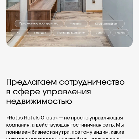
ROTAS HOTELS
GROUP
( Центральный офис )
г. Санкт-Петербург, улица 7-я
Красноармейская д.5, метро
Предлагаем сотрудничество
Технологический институт
в сфере управления
недвижимостью
( Email и телефон для общих вопросов )
welcome@rotas-hotels.ru
«Rotas Hotels Group» — не просто управляющая
+7 (931) 979 - 39 - 60
компания, а действующая гостиничная сеть. Мы
понимаем бизнес изнутри, поэтому видим, какие
( Навигация )