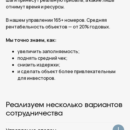
шаги принесут реальную прибыль, а какие лишь
отнимут время и ресурсы.
Главная
Отели
В нашем управлении 165+ номеров. Средняя
Гостевые дома
рентабельность объектов — от 20% годовых.
Квартиры
О нас
Мы точно знаем, как:
Групповое размещение
увеличить заполняемость;
Гостям отеля
поднять средний чек;
Контакты
снизить издержки;
и сделать объект более привлекательным
( Соц.сети )
для инвесторов.
Telegram
ВКонтакте
WhatsApp
Реализуем несколько вариантов
Месенджер MAX
сотрудничества
© 2014–2026 Rotas Hotels Group.
Все права защищены.