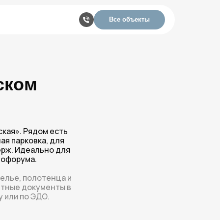
Все объекты
ском
ская». Рядом есть
ая парковка, для
ерж. Идеально для
пофорума.
елье, полотенца и
етные документы в
 или по ЭДО.