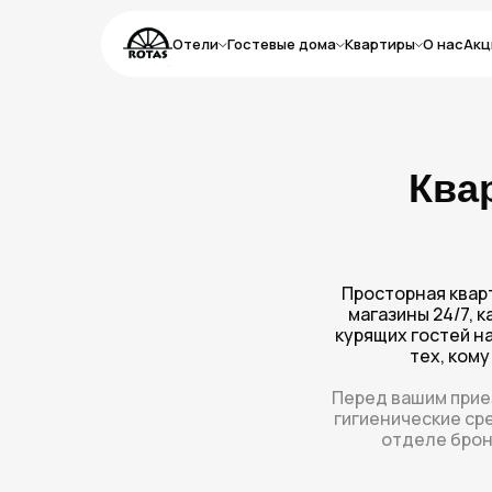
Отели
Гостевые дома
Квартиры
О нас
Акц
Ква
Просторная кварт
магазины 24/7, 
курящих гостей н
тех, ком
Перед вашим прие
гигиенические ср
отделе брон