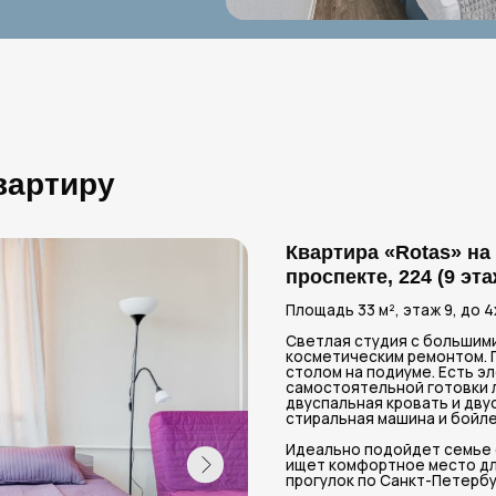
Квартира «Rotas» на Московско
проспекте, 224 (9 этаж)
Площадь 33 м², этаж 9, до 4х гостей (спал
Светлая студия с большими панорамными 
косметическим ремонтом. Пространство з
столом на подиуме. Есть электрическая пл
самостоятельной готовки любимых блюд. В
двуспальная кровать и двуспальный диван.
стиральная машина и бойлер.
Идеально подойдет семье с детьми или ко
ищет комфортное место для возвращения 
прогулок по Санкт-Петербургу.
Двуспальная кровать
Утю
Диван-кровать
СВЧ-
Wi-Fi
Сану
ЖК-телевизор
Фен
Постельное белье, полотенца
Бойл
Полностью оснащенная кухня
Стир
Забронировать