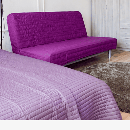
кий пр, 224 (9 этаж)
9-60 или
welcome@rotas-hotels.ru