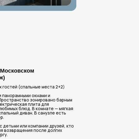
м
ьные места 2+2)
окнами и
онировано барным
ита для
 комнате — мягкая
 В санузле есть
мпании друзей, кто
после долгих
г
печь, чайник
зел с душем
ер
альная машина