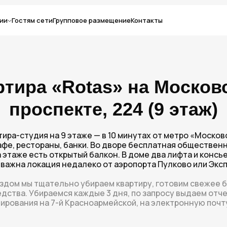
ии
Гостям сети
Групповое размещение
Контакты
ртира «Rotas» на Москов
проспекте, 224 (9 этаж)
ира-студия на 9 этаже — в 10 минутах от метро «Москов
кафе, рестораны, банки. Во дворе бесплатная общественн
а этаже есть открытый балкон. В доме два лифта и консь
у важна локация недалеко от аэропорта Пулково или Экс
здом мы тщательно убираем квартиру, готовим свежее б
едства. Убираемся каждые 3 дня, по запросу выдаем отч
ирования на 7-й Красноармейской, на электронную почту