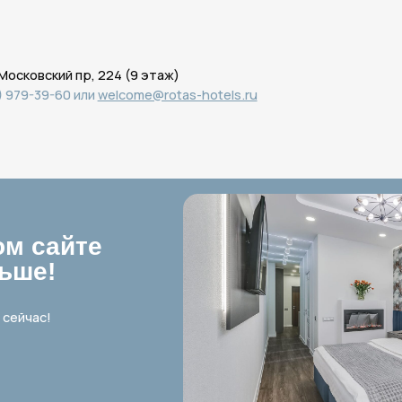
айте
!
!
тиру