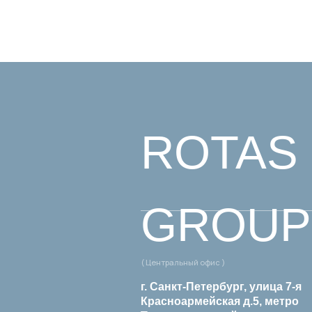
ROTAS H
GROUP
( Центральный офис )
( 
г. Санкт-Петербург, улица 7-я
w
Красноармейская д.5, метро
Технологический институт
+