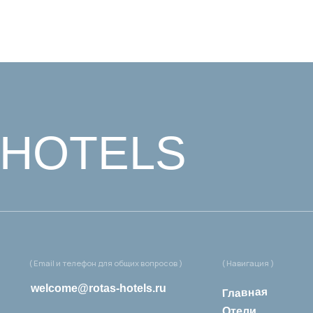
OTELS
Email и телефон для общих вопросов )
( Навигация )
elcome@rotas-hotels.ru
Главная
Отели
7 (931) 979 - 39 - 60
Гостевые дома
Квартиры
О нас
Групповое размещение
Гостям отеля
Контакты