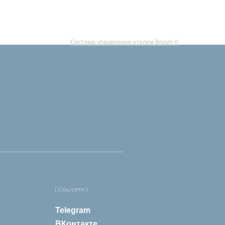
Система управления отелем Bnovo ©
( Соц.сети )
Telegram
ВКонтакте
WhatsApp
Месенджер MAX