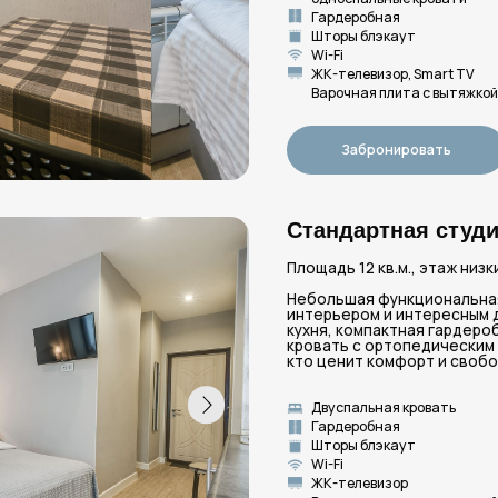
интерьером и интересным декором. Вас жд
кухня, компактная гардеробная и большая,
кровать с ортопедическим матрасом. Понр
кто ценит комфорт и свободу в бытовых в
Двуспальная кровать
Чайник
Гардеробная
Мини-х
Шторы блэкаут
Столов
Wi-Fi
Санузе
ЖК-телевизор
Фен
Варочная плита с вытяжкой
Гигиен
Забронировать
Вид
Студия Комфорт
Площадь 15 кв.м., этаж низкий первый, окна
Отлично оснащенная студия с полноценно
рабочей зоной, мебелью для хранения и с
мини-кухней. Есть большая двуспальная кр
напротив. Светлый интерьер с акцентной 
уютным освещением – идеально для расс
отдыха и создания романтической атмосф
Двуспальная кровать
Чайник
Шкаф-купе
Мини-х