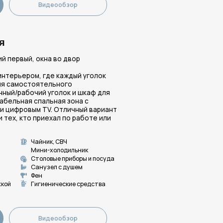
еообзор
на во двор
ровкой и
 отделена
успальная
есло-
еальный
нии друзей.
, СВЧ
олодильник
ые приборы и посуда
л с душем
ические средства
еообзор