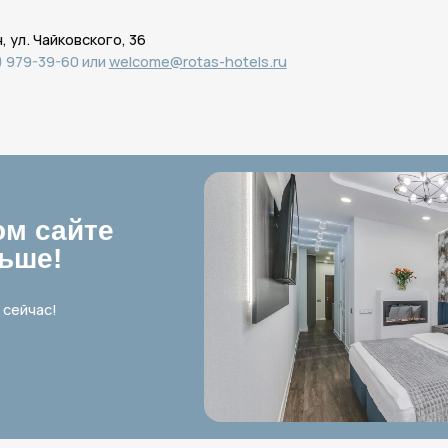
айте
!
!
ться?
анном