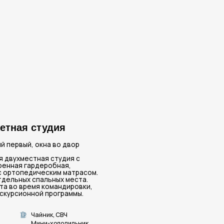
дия
 во двор
тудия с
бная,
им матрасом.
ых места.
мандировки,
ограммы.
, СВЧ
олодильник
ые приборы и посуда
л с душем
ические средства
еообзор
 во двор
тным светлым