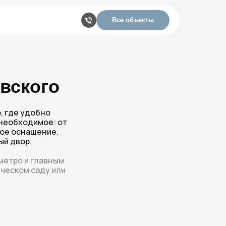
Все объекты
овского
, где удобно
 необходимое: от
ное оснащение.
ый двор.
метро и главным
ическом саду или