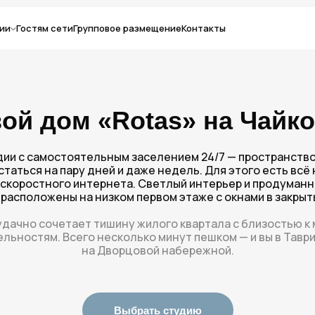
ии
Гостям сети
Групповое размещение
Контакты
ой дом «Rotas» на Чайк
ии с самостоятельным заселением 24/7 — пространство
статься на пару дней и даже недель. Для этого есть всё
 скоростного интернета. Светлый интерьер и продуман
расположены на низком первом этаже с окнами в закрыт
дачно сочетает тишину жилого квартала с близостью к 
ьностям. Всего несколько минут пешком — и вы в Тавр
на Дворцовой набережной.
Выбрать студию