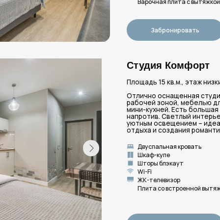
Шторы блэкаут
Столов
Wi-Fi
Санузе
ЖК-телевизор
Фен
Плита со встроенной вытяжкой
Гигиен
Забронировать
Вид
Студия Улучшенная
Площадь 15 кв.м., этаж низкий первый, окна
Уютная студия с приятным интерьером, гд
дышит заботой. Есть все для самостоятел
приготовления еды, обеденный/рабочий уг
хранения одежды. Комфортабельная спаль
ортопедическим матрасом и цифровым TV.
для туристов, влюбленных и тех, кто приех
личным делам.
Двуспальная кровать
Чайник
Шкаф-купе
Мини-х
Шторы блэкаут
Столов
Wi-Fi
Санузе
ЖК-телевизор
Фен
Плита со встроенной вытяжкой
Гигиен