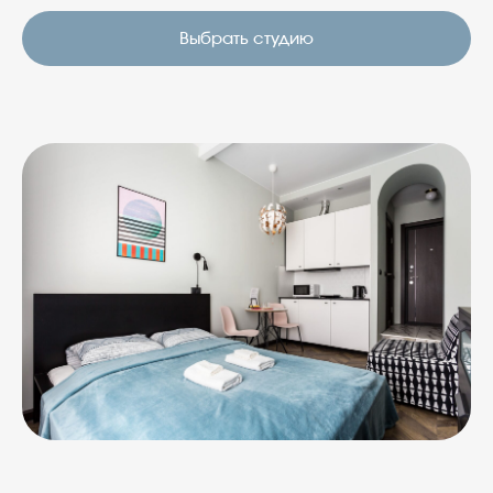
Выбрать студию
Адрес отеля:
Центральный район, ул.
Полтавская, д.5/29Б
Бронирование и вопросы:
+7 (931) 979-39-60
или
welcome@rotas-hotels.ru