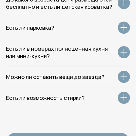
ВКонтакте
бесплатно и есть ли детская кроватка?
WhatsApp
Месенджер MAX
Есть ли парковка?
© 2014–2026 Rotas Hotels Group.
Все права защищены.
Политика обработки данных
Есть ли в номерах полноценная кухня
Согласие на обработку данных
или мини-кухня?
Оферта
Разработка сайта
Можно ли оставить вещи до заезда?
Есть ли возможность стирки?