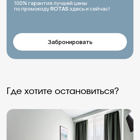
Небольшая двухместная студия с
интерьером в приятных оттенках. Компактное
и удобное пространство для 1-2 гостей: есть
уютная спальная зона, мини-кухня и санузел
с теплым полом. Понравится тем, кто ценит
комфорт в мелочах, какой бы ни была цель
поездки: туризм, работа или важное событие.
Двуспальная кровать
Шторы блэкаут
Wi-Fi
ЖК-телевизор
Чайник, СВЧ
Мини-холодильник
Кухонная плита, посуда
Санузел с душем
Фен
Гигиенические средства
Забронировать
Видеообзор