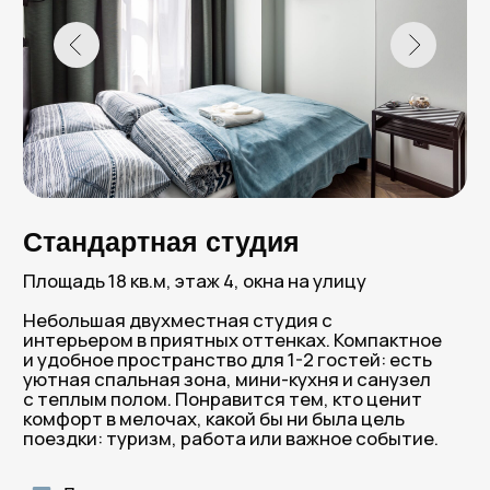
Улучшенная студия
Площадь 23 кв.м., этаж 4, окна на улицу
Просторная трехместная студия с обеденной
зоной, кроватью с ортопедическим матрасом,
продуманным хранением и личным санузлом.
Можно полноценно отдохнуть, а также
самостоятельно приготовить завтрак, обед или
ужин в номере. Подойдет для семьи с ребенком,
небольшой компании друзей или коллег, а также
тем, кто приехал на длительный срок.
Двуспальная кровать
Кресло-кровать
Шкаф для одежды