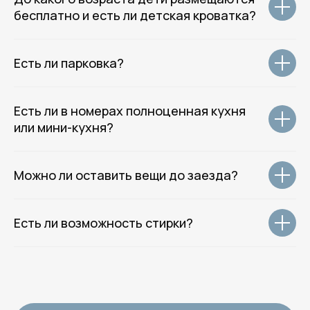
ВКонтакте
бесплатно и есть ли детская кроватка?
WhatsApp
Месенджер MAX
Есть ли парковка?
© 2014–2026 Rotas Hotels Group.
Все права защищены.
Политика обработки данных
Есть ли в номерах полноценная кухня
Согласие на обработку данных
или мини-кухня?
Оферта
Разработка сайта
Можно ли оставить вещи до заезда?
Есть ли возможность стирки?