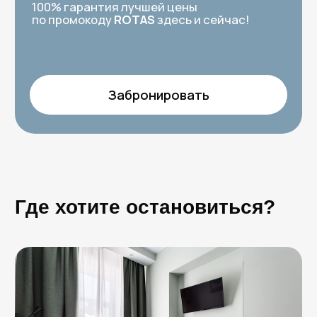
Небольшая двухместная студия с
интерьером в приятных оттенках. Компактное
и удобное пространство для 1-2 гостей: есть
уютная спальная зона, мини-кухня и санузел
с теплым полом. Понравится тем, кто ценит
комфорт в мелочах, какой бы ни была цель
поездки: туризм, работа или важное событие.
Двуспальная кровать
Шторы блэкаут
Wi-Fi
ЖК-телевизор
Чайник, СВЧ
Мини-холодильник
Кухонная плита, посуда
Санузел с душем
Фен
Гигиенические средства
Забронировать
Видеообзор