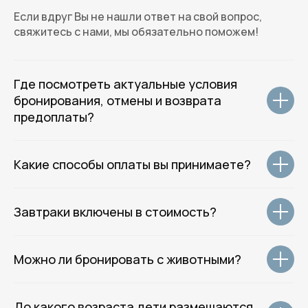
( Email и телефон для общих вопросов )
Если вдруг Вы не нашли ответ на свой вопрос,
свяжитесь с нами, мы обязательно поможем!
welcome@rotas-hotels.ru
+7 (931) 979 - 39 - 60
Где посмотреть актуальные условия
( Навигация )
бронирования, отмены и возврата
предоплаты?
Главная
Отели
Гостевые дома
Какие способы оплаты вы принимаете?
Квартиры
О нас
Групповое размещение
Завтраки включены в стоимость?
Гостям отеля
Контакты
Можно ли бронировать с животными?
( Соц.сети )
Telegram
До какого возраста дети размещаются