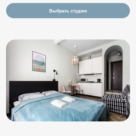
Выбрать студию
Адрес отеля:
Центральный район, ул.
Полтавская, д.5/29Б
Бронирование и вопросы:
+7 (931) 979-39-60
или
welcome@rotas-hotels.ru