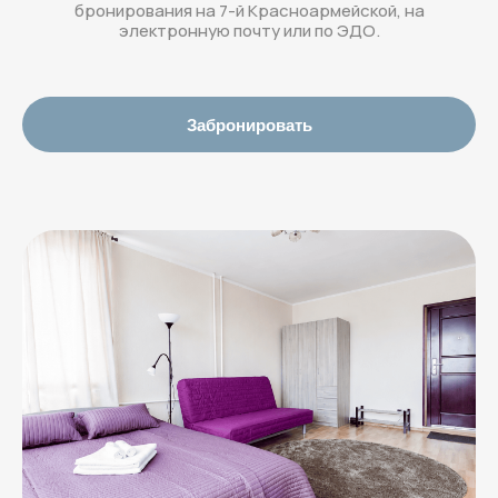
бронирования на 7-й Красноармейской, на
электронную почту или по ЭДО.
Забронировать
Адрес отеля:
Московский район,
Московский пр, 224 (9 этаж)
Бронирование и вопросы:
+7 (931) 979-39-60
или
welcome@rotas-hotels.ru