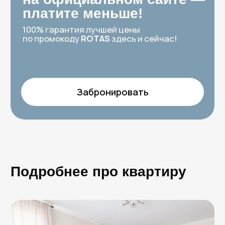
Квартира «Rotas» на
Московском проспекте,
224 (9 этаж)
Площадь 33 м², этаж 9, до 4х гостей (спальные
места 2+2)
Светлая студия с большими панорамными
окнами и косметическим ремонтом.
Пространство зонировано барным столом на
подиуме. Есть электрическая плита для
самостоятельной готовки любимых блюд. В
комнате — мягкая двуспальная кровать и
двуспальный диван. В санузле есть стиральная
машина и бойлер.
Идеально подойдет семье с детьми или
компании друзей, кто ищет комфортное место
для возвращения после долгих прогулок по
Санкт-Петербургу.
Двуспальная кровать
Диван-кровать
Wi-Fi
ЖК-телевизор
Постельное белье, полотенца
Полностью оснащенная кухня
Утюг
СВЧ-печь, чайник
Санузел с душем