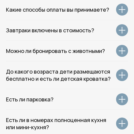
welcome@rotas-hotels.ru
Какие способы оплаты вы принимаете?
+7 (931) 979 - 39 - 60
Завтраки включены в стоимость?
( Навигация )
Главная
Можно ли бронировать с животными?
Отели
Гостевые дома
Квартиры
До какого возраста дети размещаются
О нас
бесплатно и есть ли детская кроватка?
Групповое размещение
Гостям отеля
Контакты
Есть ли парковка?
( Соц.сети )
Есть ли в номерах полноценная кухня
Telegram
или мини-кухня?
ВКонтакте