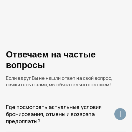
ROTAS HOTELS
Отвечаем на частые
GROUP
вопросы
Если вдруг Вы не нашли ответ на свой вопрос,
свяжитесь с нами, мы обязательно поможем!
( Центральный офис )
г. Санкт-Петербург, улица 7-я
Где посмотреть актуальные условия
Красноармейская д.5, метро
бронирования, отмены и возврата
Технологический институт
предоплаты?
( Email и телефон для общих вопросов )