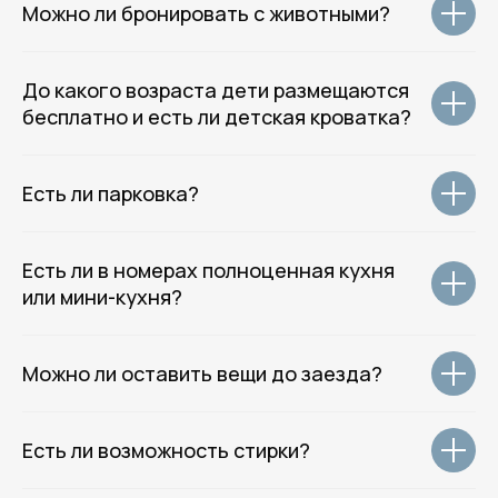
Можно ли бронировать с животными?
Главная
Отели
До какого возраста дети размещаются
Гостевые дома
бесплатно и есть ли детская кроватка?
Квартиры
О нас
Групповое размещение
Есть ли парковка?
Гостям отеля
Контакты
Есть ли в номерах полноценная кухня
( Соц.сети )
или мини-кухня?
Telegram
ВКонтакте
Можно ли оставить вещи до заезда?
WhatsApp
Месенджер MAX
Есть ли возможность стирки?
© 2014–2026 Rotas Hotels Group.
Все права защищены.