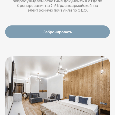
запросу выдаем отчетные документы в отделе
бронирования на 7-й Красноармейской, на
электронную почту или по ЭДО.
Забронировать
Адрес отеля:
Московский район,
Московский пр, 183-185 (8 этаж)
Бронирование и вопросы:
+7 (931) 979-39-60
или
welcome@rotas-hotels.ru