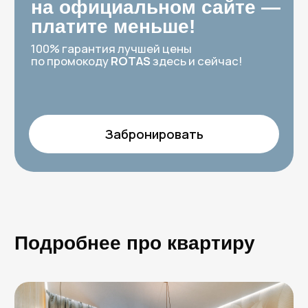
Квартира Rotas на Московском
проспекте, 183-185 (8 этаж)
Площадь 35 м², этаж 8, до 4х гостей (спальные
места 2+1+1)
Просторная студия для 3-4 гостей. Здесь есть
отдельная обеденная зона на полностью
оборудованной кухне — можно комфортно
ужинать всем вместе за одним столом.
Двуспальная кровать, дополнительные
спальные места, SMART TV. Электрический
камин добавляет тепла и уюта. В санузле –
теплые полы и бойлер. Интерьер с акцентами
глубокого зеленого/синего. Идеально для семьи
с детьми или компании друзей.
Двуспальная кровать
Кресло-кровать (2шт)
Электрический камин
Шторы блэкаут
Wi-Fi
SMART TV
Полностью оснащенная кухня
Постельное бельё, полотенца
Санузел с душем, теплые полы
Утюг
Фен
Гигиенические средства