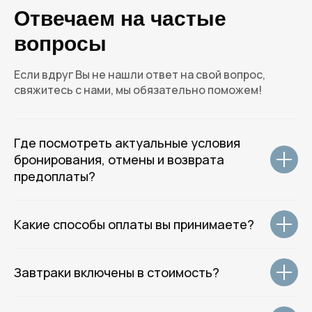
Отвечаем на частые
ROTAS HOTELS
вопросы
GROUP
Если вдруг Вы не нашли ответ на свой вопрос,
свяжитесь с нами, мы обязательно поможем!
Где посмотреть актуальные условия
( Центральный офис )
бронирования, отмены и возврата
г. Санкт-Петербург, улица 7-я
предоплаты?
Красноармейская д.5, метро
Технологический институт
Какие способы оплаты вы принимаете?
( Email и телефон для общих вопросов )
welcome@rotas-hotels.ru
Завтраки включены в стоимость?
+7 (931) 979 - 39 - 60
( Навигация )